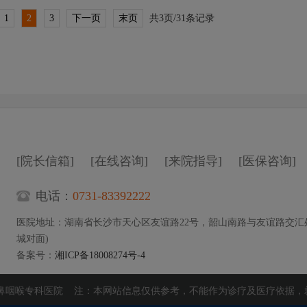
1
2
3
下一页
末页
共3页/31条记录
[院长信箱]
[在线咨询]
[来院指导]
[医保咨询]
电话：
0731-83392222
医院地址：湖南省长沙市天心区友谊路22号，韶山南路与友谊路交汇
城对面)
备案号：
湘ICP备18008274号-4
耳鼻咽喉专科医院 注：本网站信息仅供参考，不能作为诊疗及医疗依据，