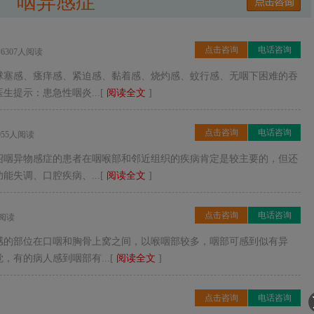
咽异感症
点击咨询
电话咨询
有6307人阅读
球塞感、瘙痒感、紧迫感、黏着感、烧灼感、蚊行感、无咽下困难的吞
提示：患急性咽炎...[
阅读全文
]
点击咨询
电话咨询
1955人阅读
绍咽异物感症的患者在咽喉部和邻近组织的疾病肯定是较主要的，但还
失调、口腔疾病、...[
阅读全文
]
点击咨询
电话咨询
人阅读
感的部位在口咽和胸骨上窝之间，以喉咽部较多，咽部可感到似有异
有的病人感到咽部有...[
阅读全文
]
点击咨询
电话咨询