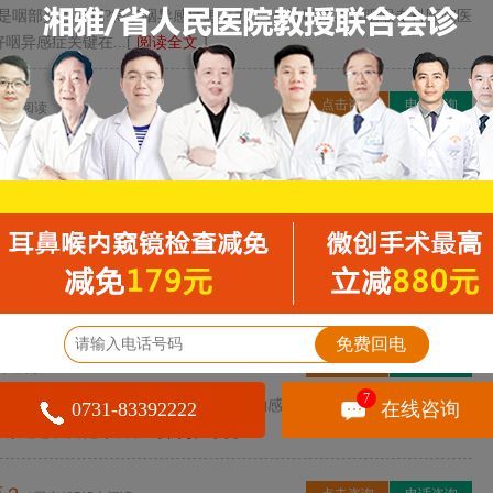
是咽部异感症呢?得了咽异感症怎么办了?长沙唯尔耳鼻咽喉专科医院医
异感症关键在...[
阅读全文
]
点击咨询
电话咨询
468人阅读
、而且恶心甚是红肿等情况。这个时候您就要注意了，这很可能是咽喉
医生提醒您：咽喉...[
阅读全文
]
点击咨询
电话咨询
6人阅读
球塞感、瘙痒感、紧迫感、黏着感、烧灼感、蚊行感、无咽下困难的吞
介绍：还有部分患...[
阅读全文
]
免费回电
点击咨询
电话咨询
55人阅读
7
球塞感、瘙痒感、紧迫感、黏着感、烧灼感、蚊行感、无咽下困难的吞
0731-83392222
在线咨询
迫感、自觉呼吸不...[
阅读全文
]