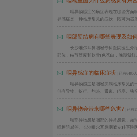
咽喉里面为什么总感觉有东
咽异物感症的病症表现在哪些方面
异感症是一种临床常见的症状，既可为器质性
咽部硬结病有哪些表现及如何
长沙唯尔耳鼻咽喉专科医院医生介
部位，结节硬度和软骨(色苍白，晚期紫红、
咽异感症的临床症状
| 已有648
咽异物感症是咽喉疾病临床常见的
似有异物、蚁行、灼热、紧束、闷塞、狭窄等
咽异物会带来哪些危害?
| 已有
咽部异物感是咽部的异常感觉，如
咽梗阻感等。长沙唯尔耳鼻咽喉专科医院医生