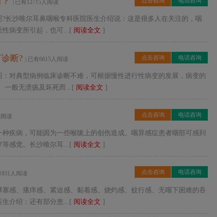
西？
点击咨询
电话咨询
| 已有12715人阅读
呢?长沙唯尔耳鼻咽喉专科医院医生介绍说：这是很多人在关注的，咽
病变所引起，也可...[
阅读全文
]
诊断?
点击咨询
电话咨询
| 已有6615人阅读
绍：对典型病例临床诊断不难，可根据慢性进行性病变的发展，病变的
一般无溃疡及坏死而...[
阅读全文
]
点击咨询
电话咨询
5人阅读
一种疾病，可能因为一些喉咙上的创伤造成。咽异感症患者咽部可感到
感觉。长沙唯尔耳...[
阅读全文
]
点击咨询
电话咨询
11931人阅读
球塞感、瘙痒感、紧迫感、黏着感、烧灼感、蚊行感、无咽下困难的吞
介绍：还有部分患...[
阅读全文
]